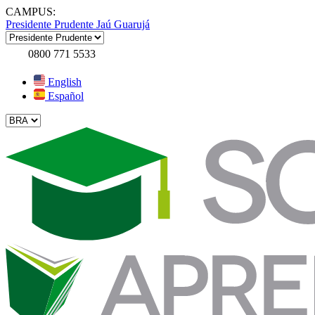
CAMPUS:
Presidente Prudente
Jaú
Guarujá
0800 771 5533
English
Español