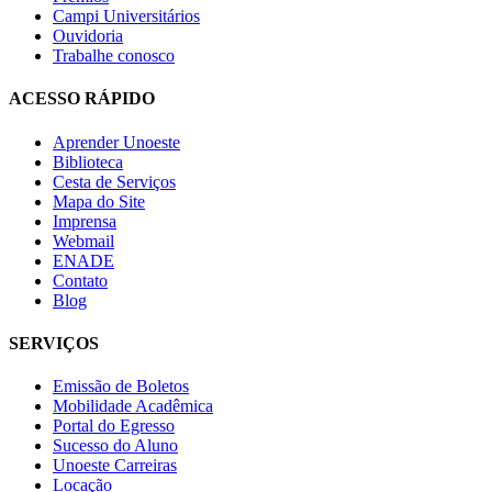
Campi Universitários
Ouvidoria
Trabalhe conosco
ACESSO RÁPIDO
Aprender Unoeste
Biblioteca
Cesta de Serviços
Mapa do Site
Imprensa
Webmail
ENADE
Contato
Blog
SERVIÇOS
Emissão de Boletos
Mobilidade Acadêmica
Portal do Egresso
Sucesso do Aluno
Unoeste Carreiras
Locação