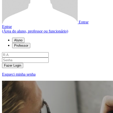
Entrar
Entrar
(Área do aluno, professor ou funcionário)
Aluno
Professor
Fazer Login
Esqueci minha senha