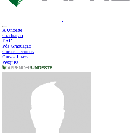
A Unoeste
Graduação
EAD
Pós-Graduação
Cursos Técnicos
Cursos Livres
Pesquisa