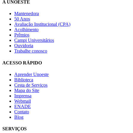
A UNOESTE
Mantenedora
50 Anos
Avaliação Institucional (CPA)
Acolhimento
Prêmios
Campi Universitários
Ouvidoria
Trabalhe conosco
ACESSO RÁPIDO
Aprender Unoeste
Biblioteca
Cesta de Serviços
Mapa do Site
Imprensa
Webmail
ENADE
Contato
Blog
SERVIÇOS