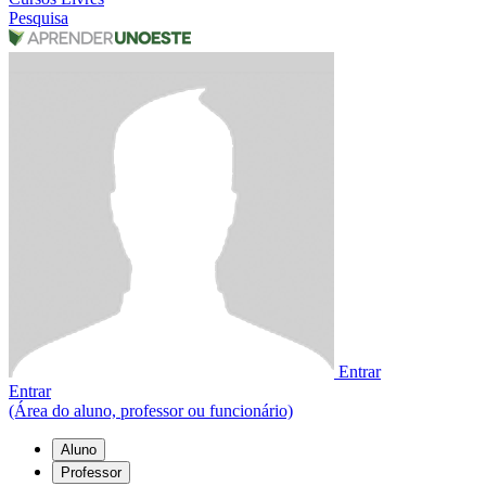
Pesquisa
Entrar
Entrar
(Área do aluno, professor ou funcionário)
Aluno
Professor