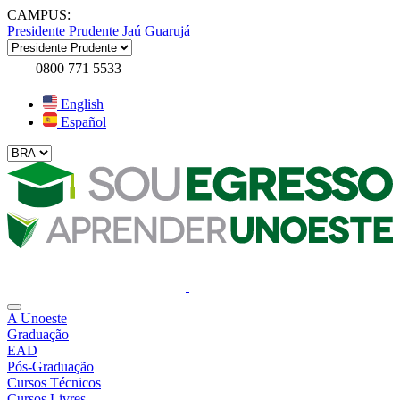
CAMPUS:
Presidente Prudente
Jaú
Guarujá
0800 771 5533
English
Español
A Unoeste
Graduação
EAD
Pós-Graduação
Cursos Técnicos
Cursos Livres