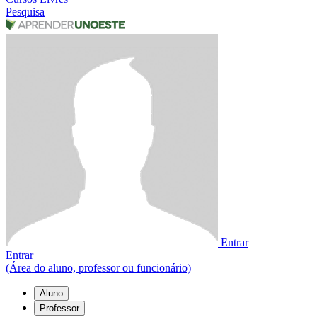
Pesquisa
Entrar
Entrar
(Área do aluno, professor ou funcionário)
Aluno
Professor