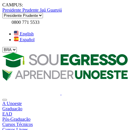
CAMPUS:
Presidente Prudente
Jaú
Guarujá
0800 771 5533
English
Español
A Unoeste
Graduação
EAD
Pós-Graduação
Cursos Técnicos
Cursos Livres