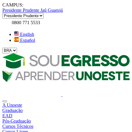
CAMPUS:
Presidente Prudente
Jaú
Guarujá
0800 771 5533
English
Español
A Unoeste
Graduação
EAD
Pós-Graduação
Cursos Técnicos
Cursos Livres