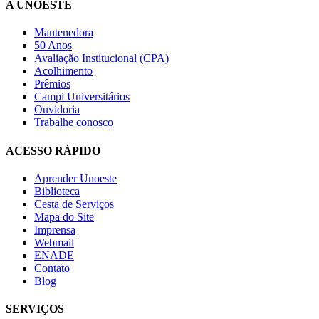
A UNOESTE
Mantenedora
50 Anos
Avaliação Institucional (CPA)
Acolhimento
Prêmios
Campi Universitários
Ouvidoria
Trabalhe conosco
ACESSO RÁPIDO
Aprender Unoeste
Biblioteca
Cesta de Serviços
Mapa do Site
Imprensa
Webmail
ENADE
Contato
Blog
SERVIÇOS