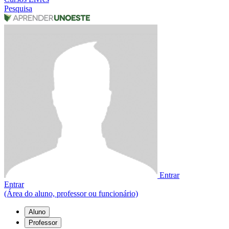
Pesquisa
Entrar
Entrar
(Área do aluno, professor ou funcionário)
Aluno
Professor