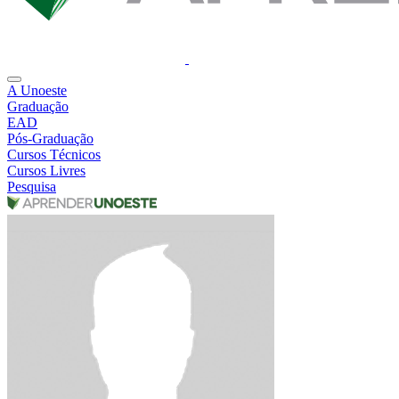
A Unoeste
Graduação
EAD
Pós-Graduação
Cursos Técnicos
Cursos Livres
Pesquisa