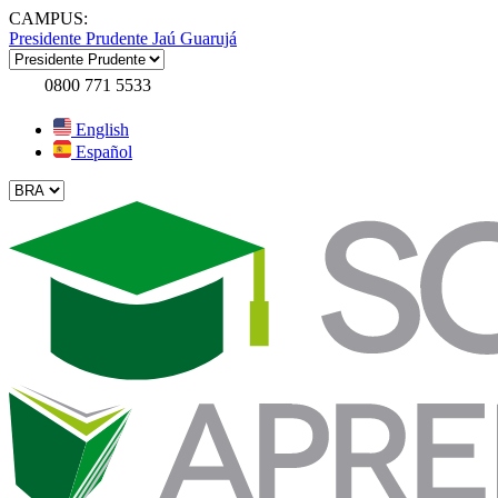
CAMPUS:
Presidente Prudente
Jaú
Guarujá
0800 771 5533
English
Español