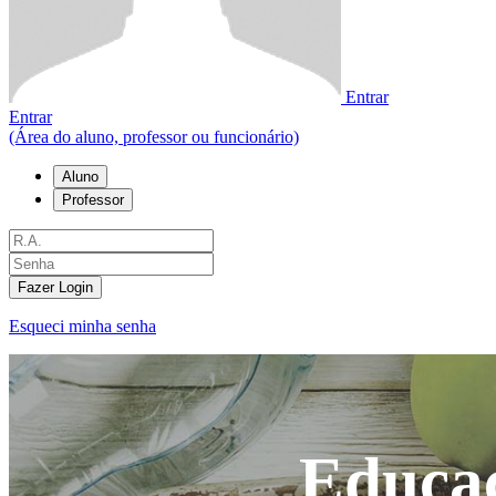
Entrar
Entrar
(Área do aluno, professor ou funcionário)
Aluno
Professor
Fazer Login
Esqueci minha senha
Educaç