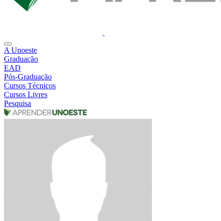
A Unoeste
Graduação
EAD
Pós-Graduação
Cursos Técnicos
Cursos Livres
Pesquisa