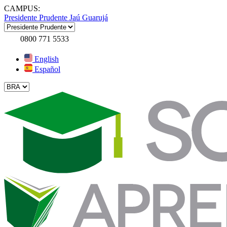
CAMPUS:
Presidente Prudente
Jaú
Guarujá
0800 771 5533
English
Español