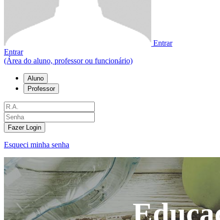
Entrar
Entrar
(Área do aluno, professor ou funcionário)
Aluno
Professor
Fazer Login
Esqueci minha senha
Educaç