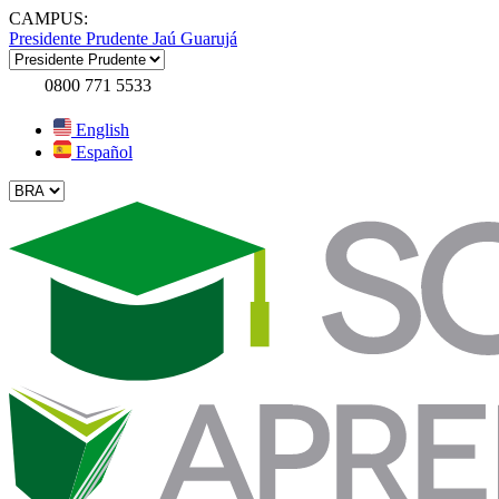
CAMPUS:
Presidente Prudente
Jaú
Guarujá
0800 771 5533
English
Español