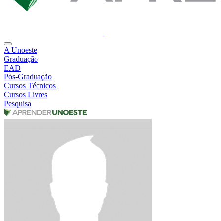
A Unoeste
Graduação
EAD
Pós-Graduação
Cursos Técnicos
Cursos Livres
Pesquisa