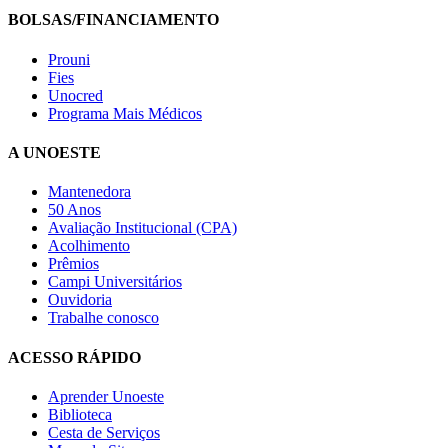
BOLSAS/FINANCIAMENTO
Prouni
Fies
Unocred
Programa Mais Médicos
A UNOESTE
Mantenedora
50 Anos
Avaliação Institucional (CPA)
Acolhimento
Prêmios
Campi Universitários
Ouvidoria
Trabalhe conosco
ACESSO RÁPIDO
Aprender Unoeste
Biblioteca
Cesta de Serviços