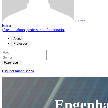
Entrar
Entrar
(Área do aluno, professor ou funcionário)
Aluno
Professor
Fazer Login
Esqueci minha senha
Engenha