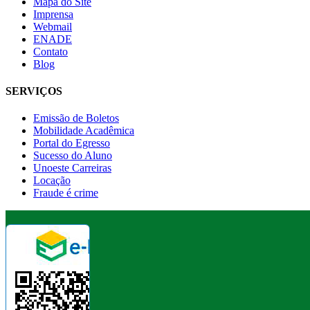
Mapa do Site
Imprensa
Webmail
ENADE
Contato
Blog
SERVIÇOS
Emissão de Boletos
Mobilidade Acadêmica
Portal do Egresso
Sucesso do Aluno
Unoeste Carreiras
Locação
Fraude é crime