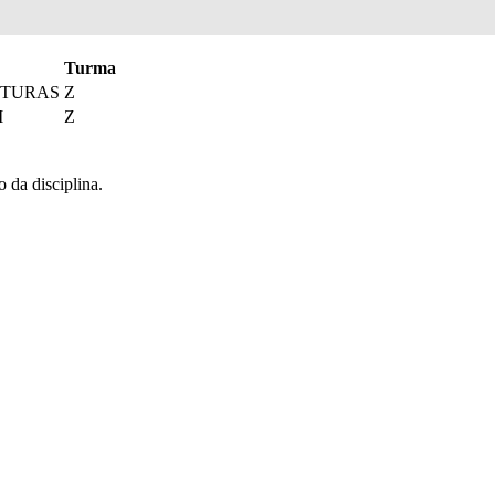
Turma
UTURAS
Z
I
Z
o da disciplina.