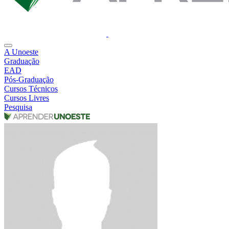
A Unoeste
Graduação
EAD
Pós-Graduação
Cursos Técnicos
Cursos Livres
Pesquisa