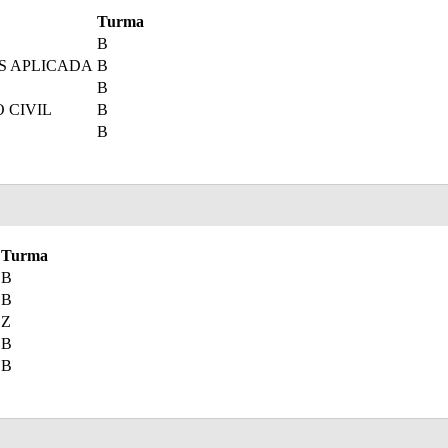
Turma
B
IS APLICADA
B
B
 CIVIL
B
B
Turma
B
B
Z
B
B