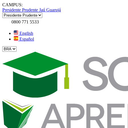
CAMPUS:
Presidente Prudente
Jaú
Guarujá
0800 771 5533
English
Español