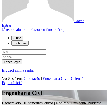
Entrar
Entrar
(Área do aluno, professor ou funcionário)
Aluno
Professor
Fazer Login
Esqueci minha senha
Você está em:
Graduação
|
Engenharia Civil
|
Calendário
Página Inicial
Engenharia Civil
Bacharelado |
10 semestres letivos | Noturno
| Presidente Prudente