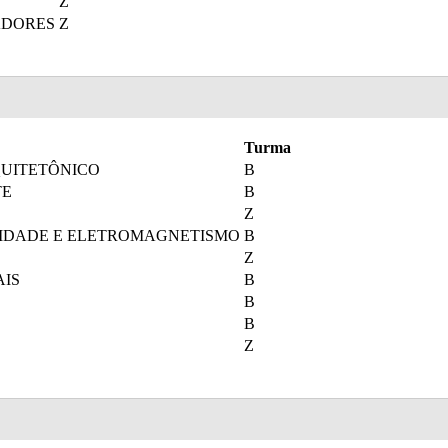
Z
ADORES
Z
Turma
QUITETÔNICO
B
TE
B
Z
IDADE E ELETROMAGNETISMO
B
Z
AIS
B
B
B
Z