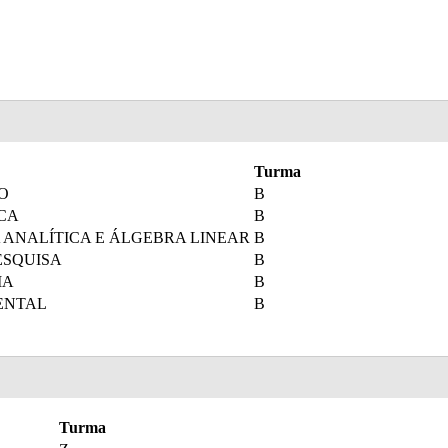
Turma
O
B
CA
B
ANALÍTICA E ÁLGEBRA LINEAR
B
ESQUISA
B
IA
B
ENTAL
B
Turma