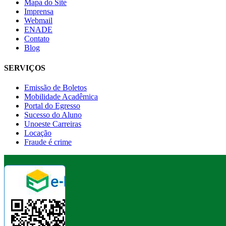
Mapa do Site
Imprensa
Webmail
ENADE
Contato
Blog
SERVIÇOS
Emissão de Boletos
Mobilidade Acadêmica
Portal do Egresso
Sucesso do Aluno
Unoeste Carreiras
Locação
Fraude é crime