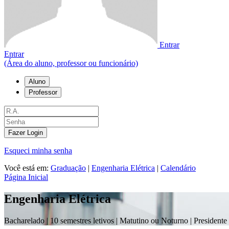
Entrar
Entrar
(Área do aluno, professor ou funcionário)
Aluno
Professor
Fazer Login
Esqueci minha senha
Você está em:
Graduação
|
Engenharia Elétrica
|
Calendário
Página Inicial
Engenharia Elétrica
Bacharelado |
10 semestres letivos | Matutino ou Noturno
| Presidente