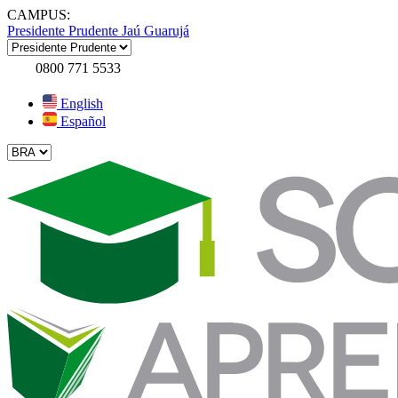
CAMPUS:
Presidente Prudente
Jaú
Guarujá
0800 771 5533
English
Español