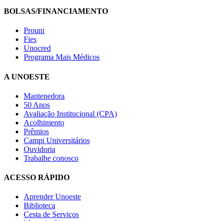
BOLSAS/FINANCIAMENTO
Prouni
Fies
Unocred
Programa Mais Médicos
A UNOESTE
Mantenedora
50 Anos
Avaliação Institucional (CPA)
Acolhimento
Prêmios
Campi Universitários
Ouvidoria
Trabalhe conosco
ACESSO RÁPIDO
Aprender Unoeste
Biblioteca
Cesta de Serviços