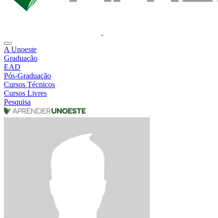
A Unoeste
Graduação
EAD
Pós-Graduação
Cursos Técnicos
Cursos Livres
Pesquisa