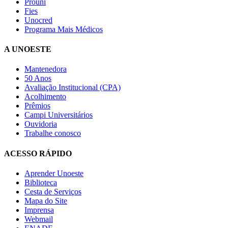
Prouni
Fies
Unocred
Programa Mais Médicos
A UNOESTE
Mantenedora
50 Anos
Avaliação Institucional (CPA)
Acolhimento
Prêmios
Campi Universitários
Ouvidoria
Trabalhe conosco
ACESSO RÁPIDO
Aprender Unoeste
Biblioteca
Cesta de Serviços
Mapa do Site
Imprensa
Webmail