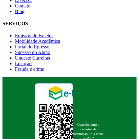
ENADE
Contato
Blog
SERVIÇOS
Emissão de Boletos
Mobilidade Acadêmica
Portal do Egresso
Sucesso do Aluno
Unoeste Carreiras
Locação
Fraude é crime
Consulte aqui o
cadastro da
instituição no sistema
e-MEC