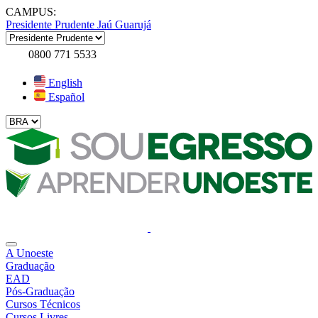
CAMPUS:
Presidente Prudente
Jaú
Guarujá
0800 771 5533
English
Español
A Unoeste
Graduação
EAD
Pós-Graduação
Cursos Técnicos
Cursos Livres