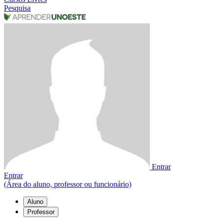
Pesquisa
Entrar
Entrar
(Área do aluno, professor ou funcionário)
Aluno
Professor