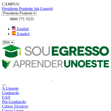
CAMPUS:
Presidente Prudente
Jaú
Guarujá
0800 771 5533
English
Español
A Unoeste
Graduação
EAD
Pós-Graduação
Cursos Técnicos
Cursos Livres