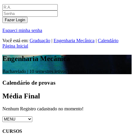
Fazer Login
Esqueci minha senha
Você está em:
Graduação
|
Engenharia Mecânica
|
Calendário
Página Inicial
Engenharia Mecânica
Bacharelado |
10 semestres letivos | Noturno
| Presidente Prudente
Calendário de provas
Média Final
Nenhum Registro cadastrado no momento!
CURSOS