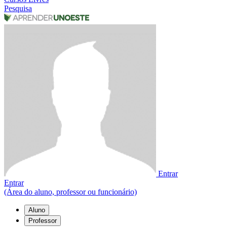
Pesquisa
Entrar
Entrar
(Área do aluno, professor ou funcionário)
Aluno
Professor