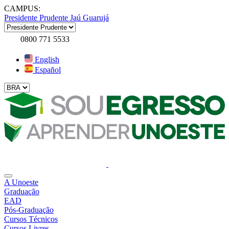
CAMPUS:
Presidente Prudente
Jaú
Guarujá
0800 771 5533
English
Español
A Unoeste
Graduação
EAD
Pós-Graduação
Cursos Técnicos
Cursos Livres