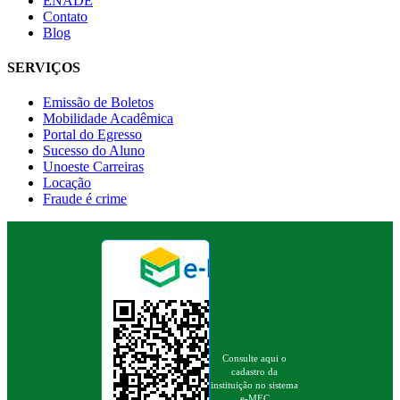
ENADE
Contato
Blog
SERVIÇOS
Emissão de Boletos
Mobilidade Acadêmica
Portal do Egresso
Sucesso do Aluno
Unoeste Carreiras
Locação
Fraude é crime
Consulte aqui o
cadastro da
instituição no sistema
e-MEC