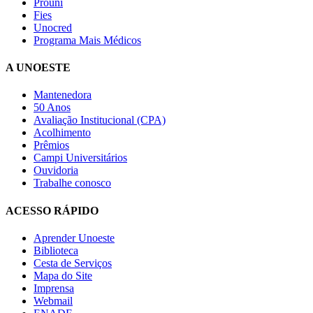
Prouni
Fies
Unocred
Programa Mais Médicos
A UNOESTE
Mantenedora
50 Anos
Avaliação Institucional (CPA)
Acolhimento
Prêmios
Campi Universitários
Ouvidoria
Trabalhe conosco
ACESSO RÁPIDO
Aprender Unoeste
Biblioteca
Cesta de Serviços
Mapa do Site
Imprensa
Webmail