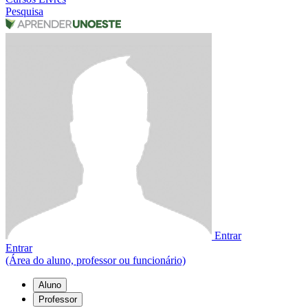
Pesquisa
Entrar
Entrar
(Área do aluno, professor ou funcionário)
Aluno
Professor