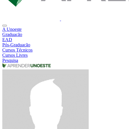
A Unoeste
Graduação
EAD
Pós-Graduação
Cursos Técnicos
Cursos Livres
Pesquisa