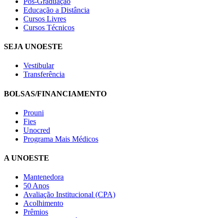
Pós-Graduação
Educação a Distância
Cursos Livres
Cursos Técnicos
SEJA UNOESTE
Vestibular
Transferência
BOLSAS/FINANCIAMENTO
Prouni
Fies
Unocred
Programa Mais Médicos
A UNOESTE
Mantenedora
50 Anos
Avaliação Institucional (CPA)
Acolhimento
Prêmios