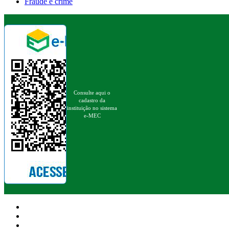
Fraude é crime
Consulte aqui o
cadastro da
instituição no sistema
e-MEC