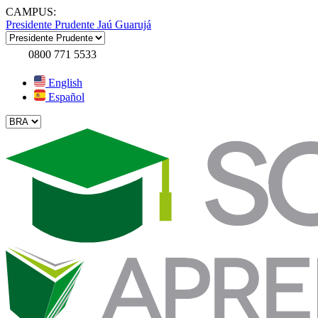
CAMPUS:
Presidente Prudente
Jaú
Guarujá
0800 771 5533
English
Español