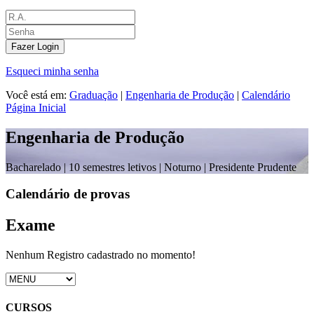
Fazer Login
Esqueci minha senha
Você está em:
Graduação
|
Engenharia de Produção
|
Calendário
Página Inicial
Engenharia de Produção
Bacharelado |
10 semestres letivos | Noturno
| Presidente Prudente
Calendário de provas
Exame
Nenhum Registro cadastrado no momento!
CURSOS