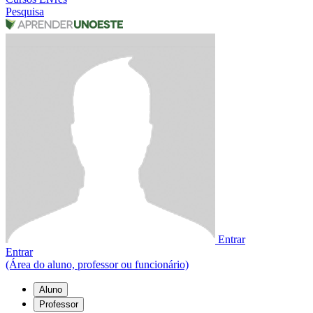
Pesquisa
Entrar
Entrar
(Área do aluno, professor ou funcionário)
Aluno
Professor