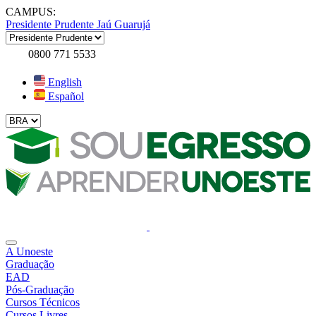
CAMPUS:
Presidente Prudente
Jaú
Guarujá
0800 771 5533
English
Español
A Unoeste
Graduação
EAD
Pós-Graduação
Cursos Técnicos
Cursos Livres