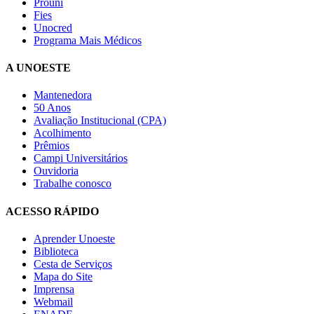
Prouni
Fies
Unocred
Programa Mais Médicos
A UNOESTE
Mantenedora
50 Anos
Avaliação Institucional (CPA)
Acolhimento
Prêmios
Campi Universitários
Ouvidoria
Trabalhe conosco
ACESSO RÁPIDO
Aprender Unoeste
Biblioteca
Cesta de Serviços
Mapa do Site
Imprensa
Webmail