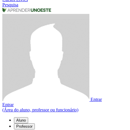
Pesquisa
Entrar
Entrar
(Área do aluno, professor ou funcionário)
Aluno
Professor