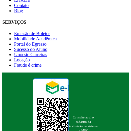
ENADE
Contato
Blog
SERVIÇOS
Emissão de Boletos
Mobilidade Acadêmica
Portal do Egresso
Sucesso do Aluno
Unoeste Carreiras
Locação
Fraude é crime
Consulte aqui o
cadastro da
instituição no sistema
e-MEC