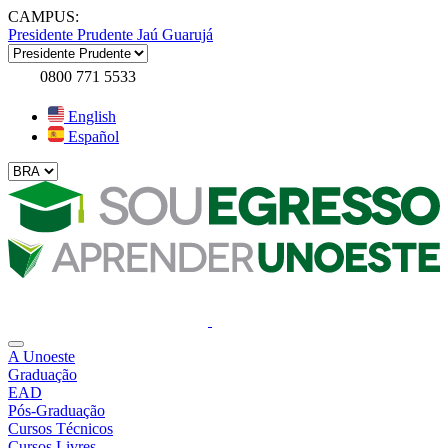
CAMPUS:
Presidente Prudente
Jaú
Guarujá
0800 771 5533
English
Español
A Unoeste
Graduação
EAD
Pós-Graduação
Cursos Técnicos
Cursos Livres