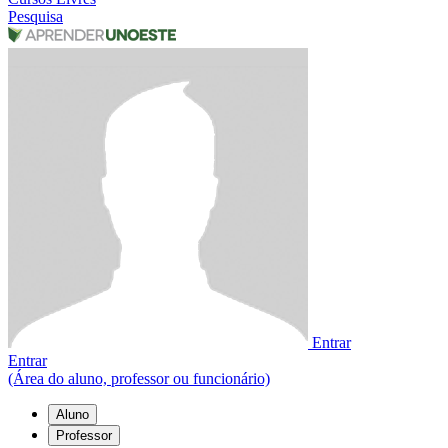
Pesquisa
Entrar
Entrar
(Área do aluno, professor ou funcionário)
Aluno
Professor