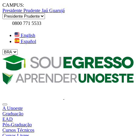
CAMPUS:
Presidente Prudente
Jaú
Guarujá
0800 771 5533
English
Español
A Unoeste
Graduação
EAD
Pós-Graduação
Cursos Técnicos
Cursos Livres