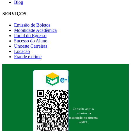
Blog
SERVIÇOS
Emissão de Boletos
Mobilidade Acadêmica
Portal do Egresso
Sucesso do Aluno
Unoeste Carreiras
Locação
Fraude é crime
Consulte aqui o
cadastro da
instituição no sistema
e-MEC