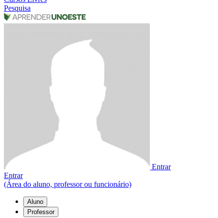
Pesquisa
Entrar
Entrar
(Área do aluno, professor ou funcionário)
Aluno
Professor