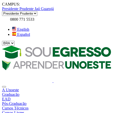
CAMPUS:
Presidente Prudente
Jaú
Guarujá
0800 771 5533
English
Español
A Unoeste
Graduação
EAD
Pós-Graduação
Cursos Técnicos
Cursos Livres