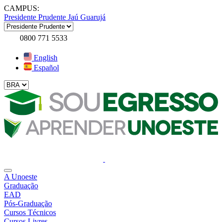
CAMPUS:
Presidente Prudente
Jaú
Guarujá
0800 771 5533
English
Español
A Unoeste
Graduação
EAD
Pós-Graduação
Cursos Técnicos
Cursos Livres