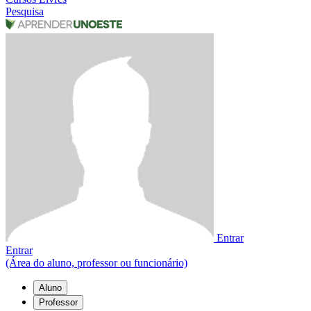
Pesquisa
Entrar
Entrar
(Área do aluno, professor ou funcionário)
Aluno
Professor