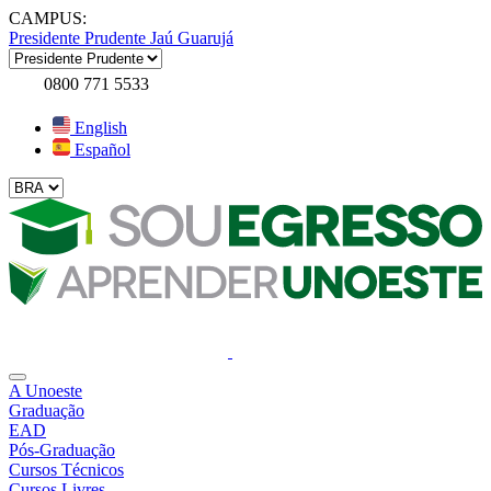
CAMPUS:
Presidente Prudente
Jaú
Guarujá
0800 771 5533
English
Español
A Unoeste
Graduação
EAD
Pós-Graduação
Cursos Técnicos
Cursos Livres