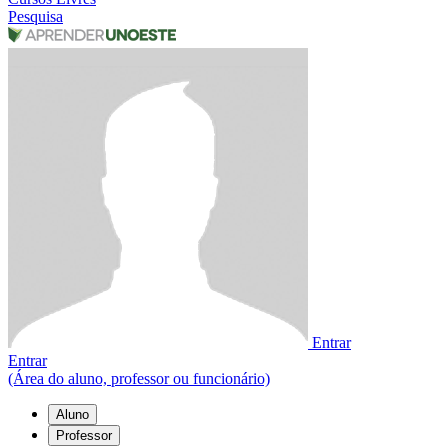
Pesquisa
Entrar
Entrar
(Área do aluno, professor ou funcionário)
Aluno
Professor