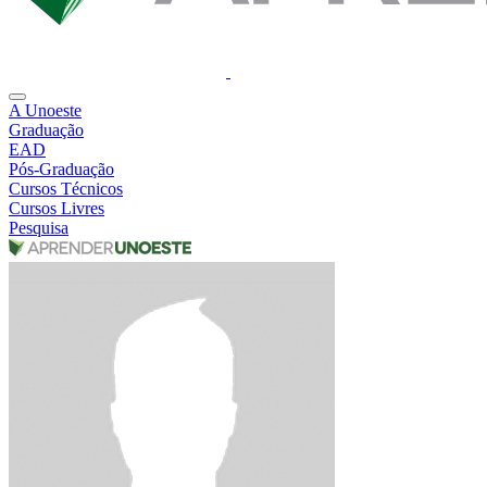
A Unoeste
Graduação
EAD
Pós-Graduação
Cursos Técnicos
Cursos Livres
Pesquisa