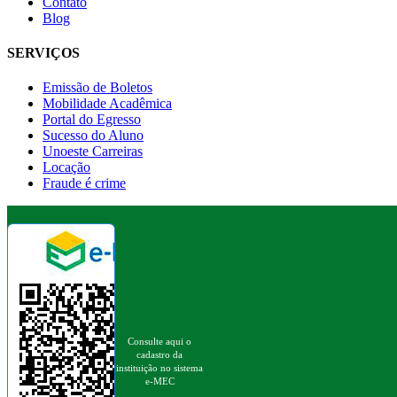
Contato
Blog
SERVIÇOS
Emissão de Boletos
Mobilidade Acadêmica
Portal do Egresso
Sucesso do Aluno
Unoeste Carreiras
Locação
Fraude é crime
Consulte aqui o
cadastro da
instituição no sistema
e-MEC