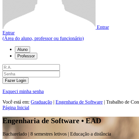
Entrar
Entrar
(Área do aluno, professor ou funcionário)
Aluno
Professor
Fazer Login
Esqueci minha senha
Você está em:
Graduação
|
Engenharia de Software
|
Trabalho de Con
Página Inicial
Engenharia de Software • EAD
Bacharelado |
8 semestres letivos | Educação a distância