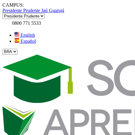
CAMPUS:
Presidente Prudente
Jaú
Guarujá
0800 771 5533
English
Español