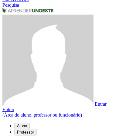
Pesquisa
Entrar
Entrar
(Área do aluno, professor ou funcionário)
Aluno
Professor