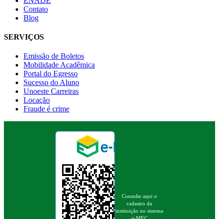
ENADE
Contato
Blog
SERVIÇOS
Emissão de Boletos
Mobilidade Acadêmica
Portal do Egresso
Sucesso do Aluno
Unoeste Carreiras
Locação
Fraude é crime
Consulte aqui o
cadastro da
instituição no sistema
e-MEC