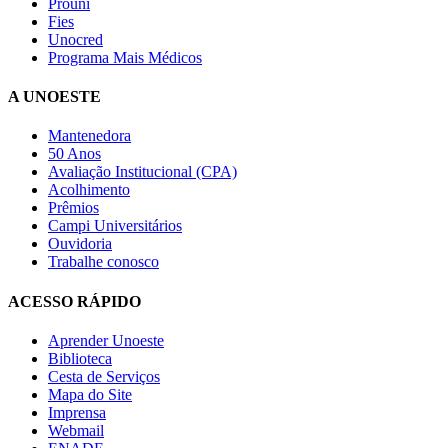
Prouni
Fies
Unocred
Programa Mais Médicos
A UNOESTE
Mantenedora
50 Anos
Avaliação Institucional (CPA)
Acolhimento
Prêmios
Campi Universitários
Ouvidoria
Trabalhe conosco
ACESSO RÁPIDO
Aprender Unoeste
Biblioteca
Cesta de Serviços
Mapa do Site
Imprensa
Webmail