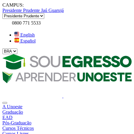
CAMPUS:
Presidente Prudente
Jaú
Guarujá
0800 771 5533
English
Español
A Unoeste
Graduação
EAD
Pós-Graduação
Cursos Técnicos
Cursos Livres