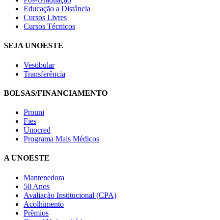
Educação a Distância
Cursos Livres
Cursos Técnicos
SEJA UNOESTE
Vestibular
Transferência
BOLSAS/FINANCIAMENTO
Prouni
Fies
Unocred
Programa Mais Médicos
A UNOESTE
Mantenedora
50 Anos
Avaliação Institucional (CPA)
Acolhimento
Prêmios