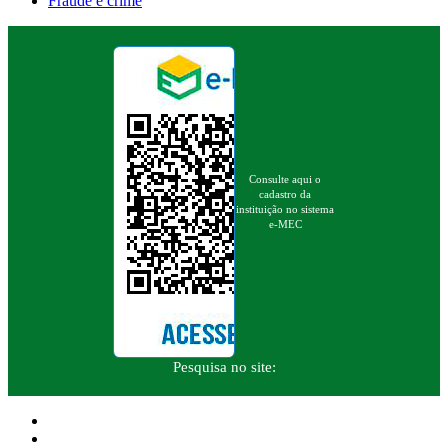
Fraude é crime
Consulte aqui o
cadastro da
instituição no sistema
e-MEC
Pesquisa no site: