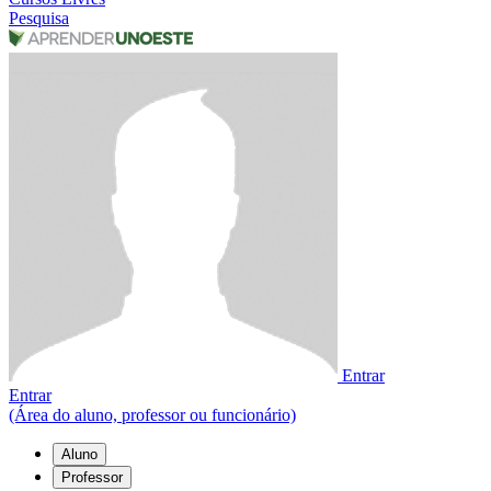
Pesquisa
Entrar
Entrar
(Área do aluno, professor ou funcionário)
Aluno
Professor