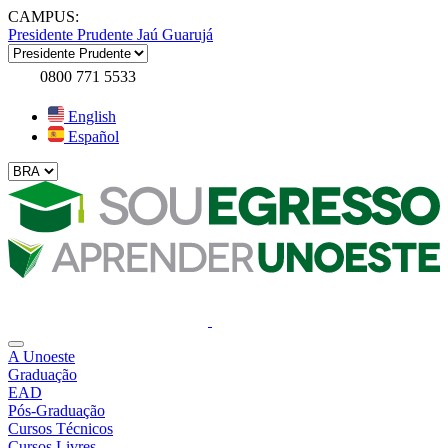
CAMPUS:
Presidente Prudente
Jaú
Guarujá
0800 771 5533
English
Español
A Unoeste
Graduação
EAD
Pós-Graduação
Cursos Técnicos
Cursos Livres