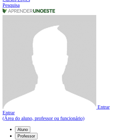
Pesquisa
Entrar
Entrar
(Área do aluno, professor ou funcionário)
Aluno
Professor