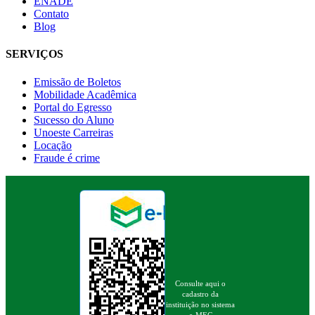
ENADE
Contato
Blog
SERVIÇOS
Emissão de Boletos
Mobilidade Acadêmica
Portal do Egresso
Sucesso do Aluno
Unoeste Carreiras
Locação
Fraude é crime
Consulte aqui o
cadastro da
instituição no sistema
e-MEC