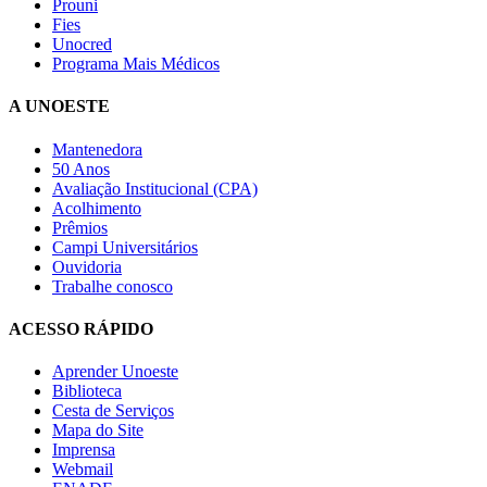
Prouni
Fies
Unocred
Programa Mais Médicos
A UNOESTE
Mantenedora
50 Anos
Avaliação Institucional (CPA)
Acolhimento
Prêmios
Campi Universitários
Ouvidoria
Trabalhe conosco
ACESSO RÁPIDO
Aprender Unoeste
Biblioteca
Cesta de Serviços
Mapa do Site
Imprensa
Webmail