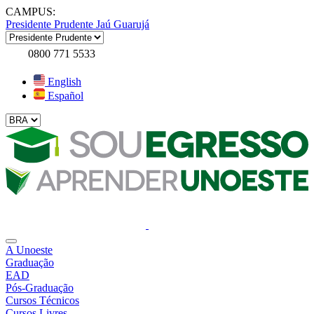
CAMPUS:
Presidente Prudente
Jaú
Guarujá
0800 771 5533
English
Español
A Unoeste
Graduação
EAD
Pós-Graduação
Cursos Técnicos
Cursos Livres