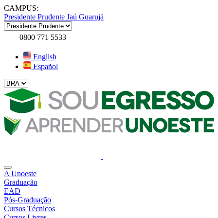
CAMPUS:
Presidente Prudente
Jaú
Guarujá
0800 771 5533
English
Español
A Unoeste
Graduação
EAD
Pós-Graduação
Cursos Técnicos
Cursos Livres