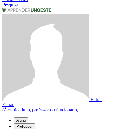
Pesquisa
Entrar
Entrar
(Área do aluno, professor ou funcionário)
Aluno
Professor