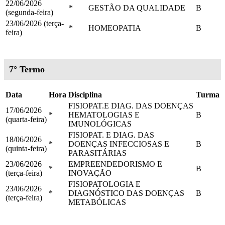
22/06/2026
*
GESTÃO DA QUALIDADE
B
(segunda-feira)
23/06/2026 (terça-
*
HOMEOPATIA
B
feira)
7° Termo
Data
Hora
Disciplina
Turma
FISIOPAT.E DIAG. DAS DOENÇAS
17/06/2026
*
HEMATOLOGIAS E
B
(quarta-feira)
IMUNOLÓGICAS
FISIOPAT. E DIAG. DAS
18/06/2026
*
DOENÇAS INFECCIOSAS E
B
(quinta-feira)
PARASITÁRIAS
23/06/2026
EMPREENDEDORISMO E
*
B
(terça-feira)
INOVAÇÃO
FISIOPATOLOGIA E
23/06/2026
*
DIAGNÓSTICO DAS DOENÇAS
B
(terça-feira)
METABÓLICAS