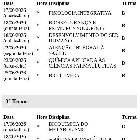
Data
Hora
Disciplina
Turma
17/06/2026
*
FISIOLOGIA INTEGRATIVA
B
(quarta-feira)
18/06/2026
BIOSSEGURANÇA E
*
B
(quinta-feira)
PRIMEIROS SOCORROS
18/06/2026
DESENVOLVIMENTO DO SER
*
B
(quinta-feira)
HUMANO
22/06/2026
ATENÇÃO INTEGRAL À
*
B
(segunda-feira)
SAÚDE
23/06/2026
QUÍMICA APLICADA ÀS
*
B
(terça-feira)
CIÊNCIAS FARMACÊUTICAS
25/06/2026
*
BIOQUÍMICA
B
(quinta-feira)
3° Termo
Data
Hora
Disciplina
Turma
17/06/2026
BIOQUÍMICA DO
*
B
(quarta-feira)
METABOLISMO
18/06/2026
*
ANÁLISE FARMACÊUTICA
B