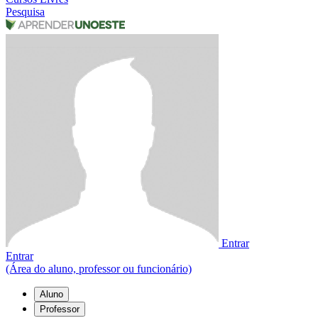
Pesquisa
Entrar
Entrar
(Área do aluno, professor ou funcionário)
Aluno
Professor