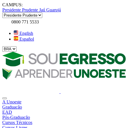
CAMPUS:
Presidente Prudente
Jaú
Guarujá
0800 771 5533
English
Español
A Unoeste
Graduação
EAD
Pós-Graduação
Cursos Técnicos
Cursos Livres