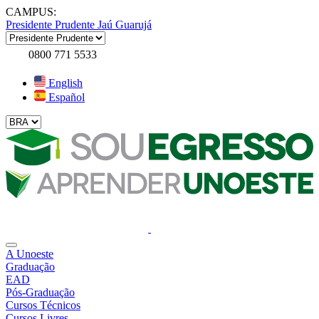
CAMPUS:
Presidente Prudente
Jaú
Guarujá
0800 771 5533
English
Español
A Unoeste
Graduação
EAD
Pós-Graduação
Cursos Técnicos
Cursos Livres