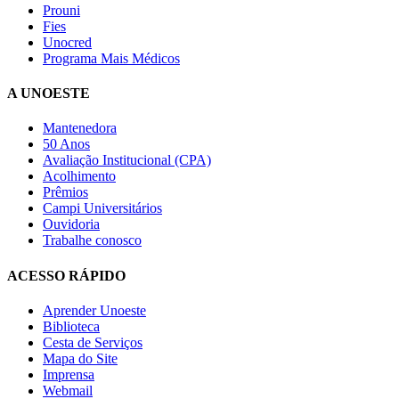
Prouni
Fies
Unocred
Programa Mais Médicos
A UNOESTE
Mantenedora
50 Anos
Avaliação Institucional (CPA)
Acolhimento
Prêmios
Campi Universitários
Ouvidoria
Trabalhe conosco
ACESSO RÁPIDO
Aprender Unoeste
Biblioteca
Cesta de Serviços
Mapa do Site
Imprensa
Webmail