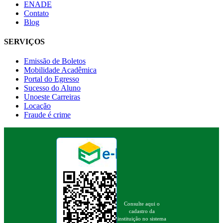
ENADE
Contato
Blog
SERVIÇOS
Emissão de Boletos
Mobilidade Acadêmica
Portal do Egresso
Sucesso do Aluno
Unoeste Carreiras
Locação
Fraude é crime
Consulte aqui o
cadastro da
instituição no sistema