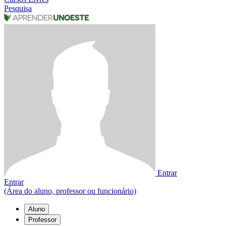
Pesquisa
Entrar
Entrar
(Área do aluno, professor ou funcionário)
Aluno
Professor