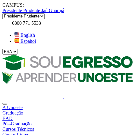
CAMPUS:
Presidente Prudente
Jaú
Guarujá
0800 771 5533
English
Español
A Unoeste
Graduação
EAD
Pós-Graduação
Cursos Técnicos
Cursos Livres