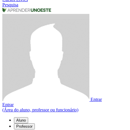
Pesquisa
Entrar
Entrar
(Área do aluno, professor ou funcionário)
Aluno
Professor