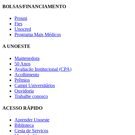
BOLSAS/FINANCIAMENTO
Prouni
Fies
Unocred
Programa Mais Médicos
A UNOESTE
Mantenedora
50 Anos
Avaliação Institucional (CPA)
Acolhimento
Prêmios
Campi Universitários
Ouvidoria
Trabalhe conosco
ACESSO RÁPIDO
Aprender Unoeste
Biblioteca
Cesta de Serviços