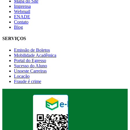
Mapa do Site
Imprensa
Webmail
ENADE
Contato
Blog
SERVIÇOS
Emissão de Boletos
Mobilidade Acadêmica
Portal do Egresso
Sucesso do Aluno
Unoeste Carreiras
Locação
Fraude é crime