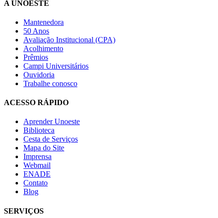
A UNOESTE
Mantenedora
50 Anos
Avaliação Institucional (CPA)
Acolhimento
Prêmios
Campi Universitários
Ouvidoria
Trabalhe conosco
ACESSO RÁPIDO
Aprender Unoeste
Biblioteca
Cesta de Serviços
Mapa do Site
Imprensa
Webmail
ENADE
Contato
Blog
SERVIÇOS