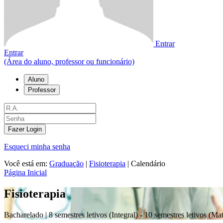
Entrar
Entrar
(Área do aluno, professor ou funcionário)
Aluno
Professor
Fazer Login
Esqueci minha senha
Você está em:
Graduação
|
Fisioterapia
|
Calendário
Página Inicial
Fisioterapia
Bacharelado |
8 semestres letivos (Integral) - 10 semestres letivos (M