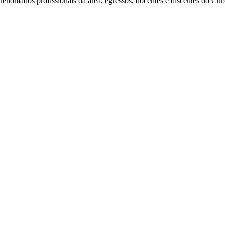
e renomados profissionais da área, egressos, docentes e discentes do Cu