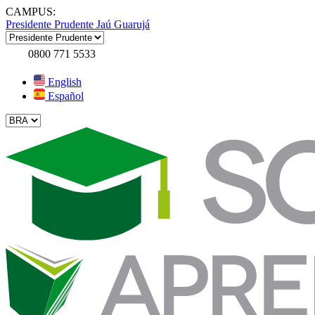
CAMPUS:
Presidente Prudente
Jaú
Guarujá
0800 771 5533
English
Español