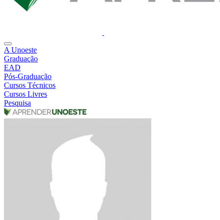
A Unoeste
Graduação
EAD
Pós-Graduação
Cursos Técnicos
Cursos Livres
Pesquisa