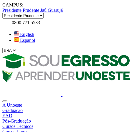
CAMPUS:
Presidente Prudente
Jaú
Guarujá
0800 771 5533
English
Español
A Unoeste
Graduação
EAD
Pós-Graduação
Cursos Técnicos
Cursos Livres