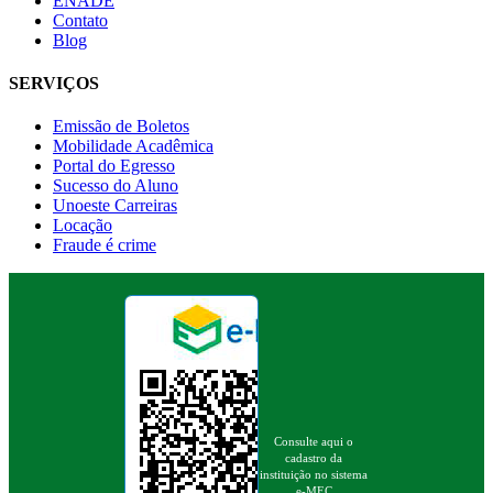
ENADE
Contato
Blog
SERVIÇOS
Emissão de Boletos
Mobilidade Acadêmica
Portal do Egresso
Sucesso do Aluno
Unoeste Carreiras
Locação
Fraude é crime
Consulte aqui o
cadastro da
instituição no sistema
e-MEC