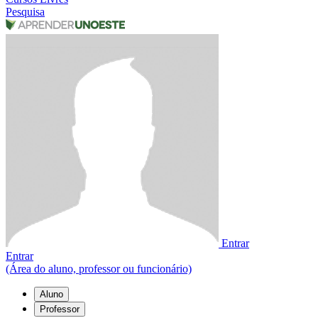
Pesquisa
Entrar
Entrar
(Área do aluno, professor ou funcionário)
Aluno
Professor