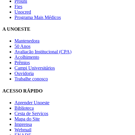
Prouni
Fies
Unocred
Programa Mais Médicos
A UNOESTE
Mantenedora
50 Anos
Avaliação Institucional (CPA)
Acolhimento
Prêmios
Campi Universitários
Ouvidoria
Trabalhe conosco
ACESSO RÁPIDO
Aprender Unoeste
Biblioteca
Cesta de Serviços
Mapa do Site
Imprensa
Webmail