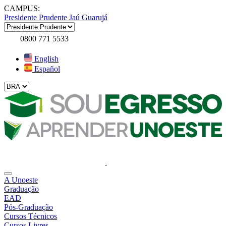
CAMPUS:
Presidente Prudente
Jaú
Guarujá
0800 771 5533
English
Español
A Unoeste
Graduação
EAD
Pós-Graduação
Cursos Técnicos
Cursos Livres