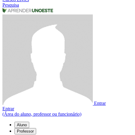
Pesquisa
Entrar
Entrar
(Área do aluno, professor ou funcionário)
Aluno
Professor