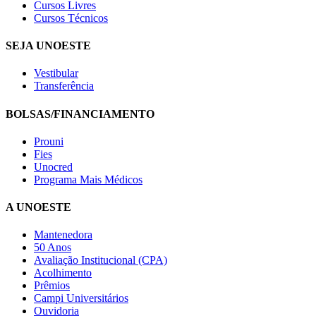
Cursos Livres
Cursos Técnicos
SEJA UNOESTE
Vestibular
Transferência
BOLSAS/FINANCIAMENTO
Prouni
Fies
Unocred
Programa Mais Médicos
A UNOESTE
Mantenedora
50 Anos
Avaliação Institucional (CPA)
Acolhimento
Prêmios
Campi Universitários
Ouvidoria