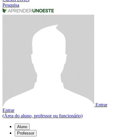
Pesquisa
Entrar
Entrar
(Área do aluno, professor ou funcionário)
Aluno
Professor