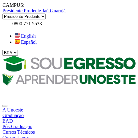
CAMPUS:
Presidente Prudente
Jaú
Guarujá
0800 771 5533
English
Español
A Unoeste
Graduação
EAD
Pós-Graduação
Cursos Técnicos
Cursos Livres