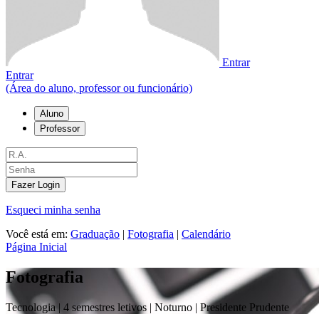
Entrar
Entrar
(Área do aluno, professor ou funcionário)
Aluno
Professor
Fazer Login
Esqueci minha senha
Você está em:
Graduação
|
Fotografia
|
Calendário
Página Inicial
Fotografia
Tecnologia |
4 semestres letivos | Noturno
| Presidente Prudente