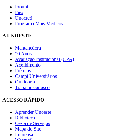
Prouni
Fies
Unocred
Programa Mais Médicos
A UNOESTE
Mantenedora
50 Anos
Avaliação Institucional (CPA)
Acolhimento
Prêmios
Campi Universitários
Ouvidoria
Trabalhe conosco
ACESSO RÁPIDO
Aprender Unoeste
Biblioteca
Cesta de Serviços
Mapa do Site
Imprensa