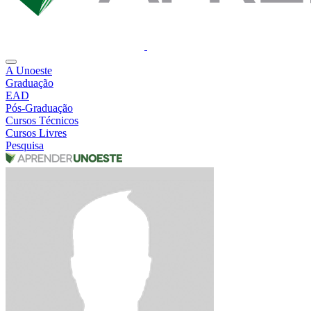
A Unoeste
Graduação
EAD
Pós-Graduação
Cursos Técnicos
Cursos Livres
Pesquisa