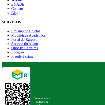
Webmail
ENADE
Contato
Blog
SERVIÇOS
Emissão de Boletos
Mobilidade Acadêmica
Portal do Egresso
Sucesso do Aluno
Unoeste Carreiras
Locação
Fraude é crime
Consulte aqui o
cadastro da