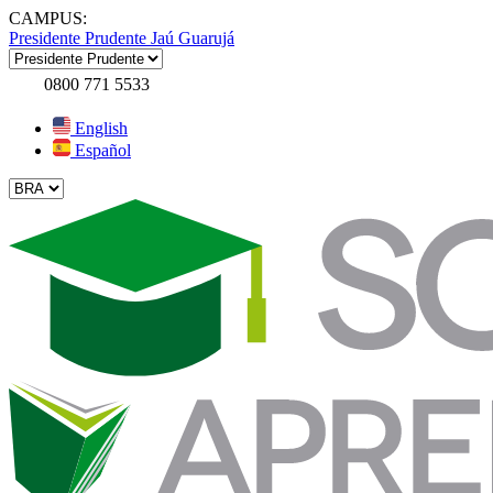
CAMPUS:
Presidente Prudente
Jaú
Guarujá
0800 771 5533
English
Español