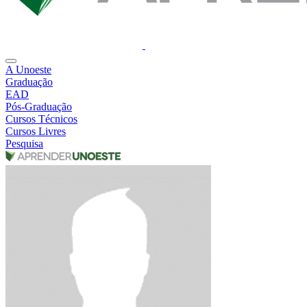
A Unoeste
Graduação
EAD
Pós-Graduação
Cursos Técnicos
Cursos Livres
Pesquisa