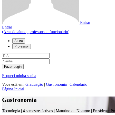
Entrar
Entrar
(Área do aluno, professor ou funcionário)
Aluno
Professor
Fazer Login
Esqueci minha senha
Você está em:
Graduação
|
Gastronomia
|
Calendário
Página Inicial
Gastronomia
Tecnologia |
4 semestres letivos | Matutino ou Noturno
| Presidente P