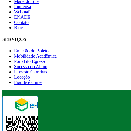
Mapa do Site
Imprensa
Webmail
ENADE
Contato
Blog
SERVIÇOS
Emissão de Boletos
Mobilidade Acadêmica
Portal do Egresso
Sucesso do Aluno
Unoeste Carreiras
Locação
Fraude é crime