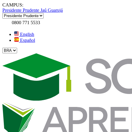
CAMPUS:
Presidente Prudente
Jaú
Guarujá
0800 771 5533
English
Español