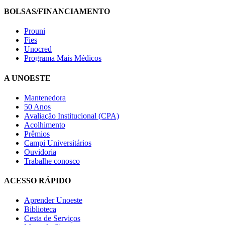
BOLSAS/FINANCIAMENTO
Prouni
Fies
Unocred
Programa Mais Médicos
A UNOESTE
Mantenedora
50 Anos
Avaliação Institucional (CPA)
Acolhimento
Prêmios
Campi Universitários
Ouvidoria
Trabalhe conosco
ACESSO RÁPIDO
Aprender Unoeste
Biblioteca
Cesta de Serviços