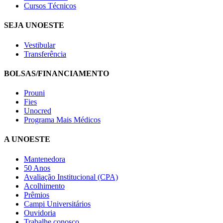
Cursos Técnicos
SEJA UNOESTE
Vestibular
Transferência
BOLSAS/FINANCIAMENTO
Prouni
Fies
Unocred
Programa Mais Médicos
A UNOESTE
Mantenedora
50 Anos
Avaliação Institucional (CPA)
Acolhimento
Prêmios
Campi Universitários
Ouvidoria
Trabalhe conosco