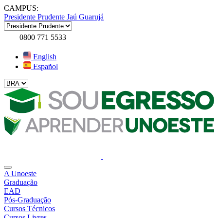
CAMPUS:
Presidente Prudente
Jaú
Guarujá
0800 771 5533
English
Español
A Unoeste
Graduação
EAD
Pós-Graduação
Cursos Técnicos
Cursos Livres