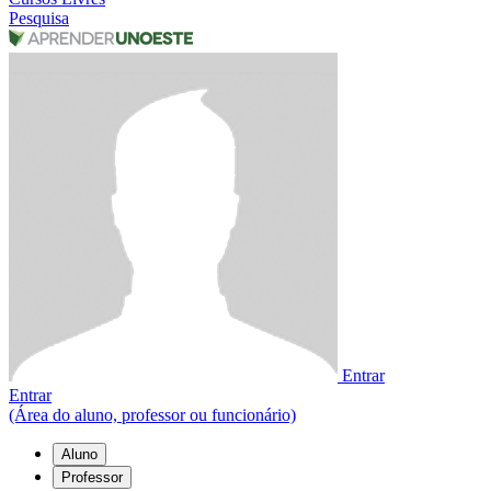
Pesquisa
Entrar
Entrar
(Área do aluno, professor ou funcionário)
Aluno
Professor