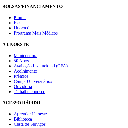
BOLSAS/FINANCIAMENTO
Prouni
Fies
Unocred
Programa Mais Médicos
A UNOESTE
Mantenedora
50 Anos
Avaliação Institucional (CPA)
Acolhimento
Prêmios
Campi Universitários
Ouvidoria
Trabalhe conosco
ACESSO RÁPIDO
Aprender Unoeste
Biblioteca
Cesta de Serviços