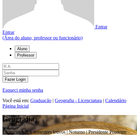
Entrar
Entrar
(Área do aluno, professor ou funcionário)
Aluno
Professor
Fazer Login
Esqueci minha senha
Você está em:
Graduação
|
Geografia - Licenciatura
|
Calendário
Página Inicial
Geografia
Licenciatura |
8 semestres letivos | Noturno
| Presidente Prudente