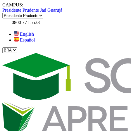
CAMPUS:
Presidente Prudente
Jaú
Guarujá
0800 771 5533
English
Español