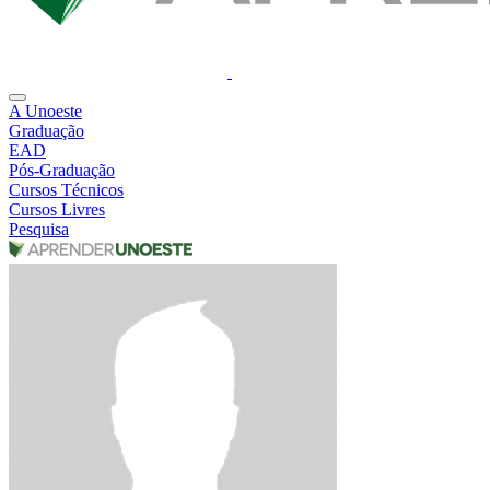
A Unoeste
Graduação
EAD
Pós-Graduação
Cursos Técnicos
Cursos Livres
Pesquisa