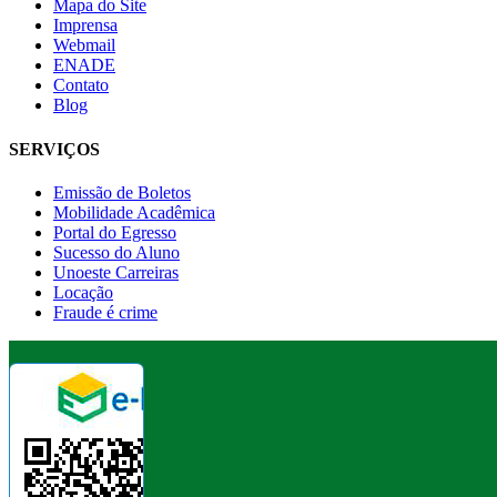
Mapa do Site
Imprensa
Webmail
ENADE
Contato
Blog
SERVIÇOS
Emissão de Boletos
Mobilidade Acadêmica
Portal do Egresso
Sucesso do Aluno
Unoeste Carreiras
Locação
Fraude é crime