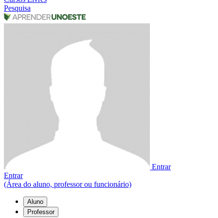
Pesquisa
Entrar
Entrar
(Área do aluno, professor ou funcionário)
Aluno
Professor