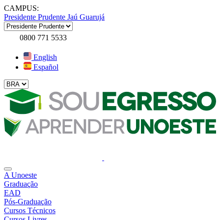
CAMPUS:
Presidente Prudente
Jaú
Guarujá
0800 771 5533
English
Español
A Unoeste
Graduação
EAD
Pós-Graduação
Cursos Técnicos
Cursos Livres