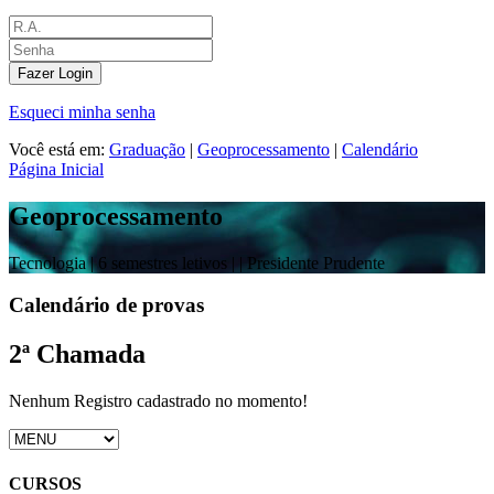
Fazer Login
Esqueci minha senha
Você está em:
Graduação
|
Geoprocessamento
|
Calendário
Página Inicial
Geoprocessamento
Tecnologia |
6 semestres letivos |
| Presidente Prudente
Calendário de provas
2ª Chamada
Nenhum Registro cadastrado no momento!
CURSOS