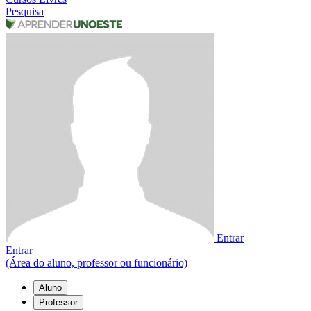
Pesquisa
Entrar
Entrar
(Área do aluno, professor ou funcionário)
Aluno
Professor