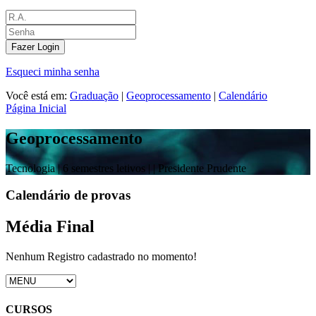
Fazer Login
Esqueci minha senha
Você está em:
Graduação
|
Geoprocessamento
|
Calendário
Página Inicial
Geoprocessamento
Tecnologia |
6 semestres letivos |
| Presidente Prudente
Calendário de provas
Média Final
Nenhum Registro cadastrado no momento!
CURSOS