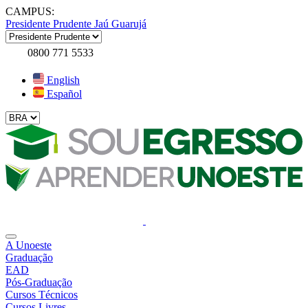
CAMPUS:
Presidente Prudente
Jaú
Guarujá
0800 771 5533
English
Español
A Unoeste
Graduação
EAD
Pós-Graduação
Cursos Técnicos
Cursos Livres