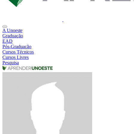
A Unoeste
Graduação
EAD
Pós-Graduação
Cursos Técnicos
Cursos Livres
Pesquisa