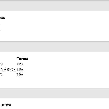
rma
A
A
Turma
AL
PPA
ENÁRIOS
PPA
O
PPA
Turma