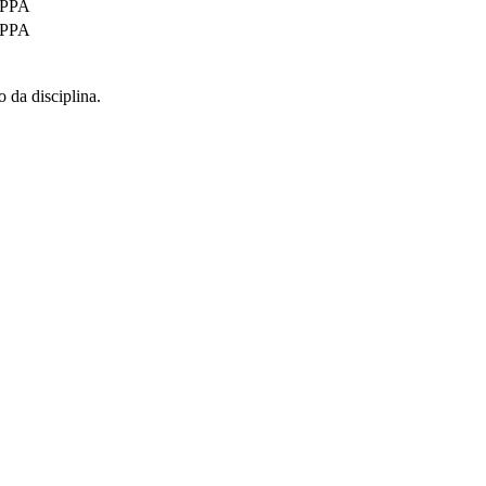
PPA
PPA
o da disciplina.