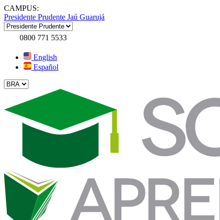
CAMPUS:
Presidente Prudente
Jaú
Guarujá
0800 771 5533
English
Español