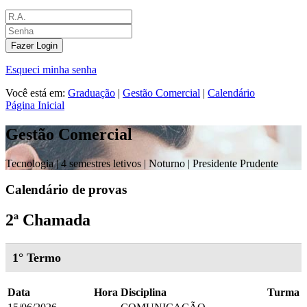
Fazer Login
Esqueci minha senha
Você está em:
Graduação
|
Gestão Comercial
|
Calendário
Página Inicial
Gestão Comercial
Tecnologia |
4 semestres letivos | Noturno
| Presidente Prudente
Calendário de provas
2ª Chamada
1° Termo
Data
Hora
Disciplina
Turma