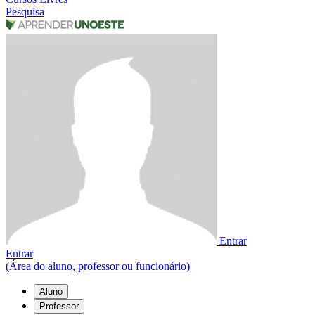
Pesquisa
Entrar
Entrar
(Área do aluno, professor ou funcionário)
Aluno
Professor