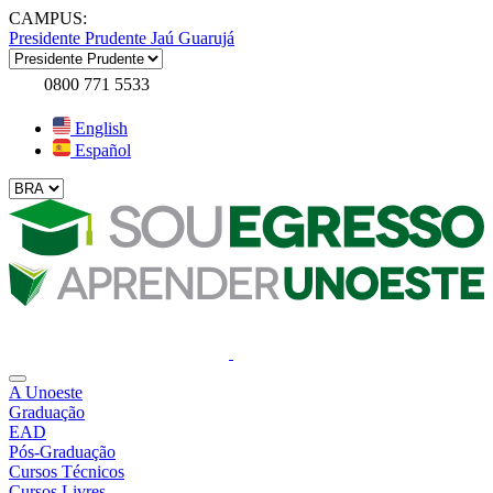
CAMPUS:
Presidente Prudente
Jaú
Guarujá
0800 771 5533
English
Español
A Unoeste
Graduação
EAD
Pós-Graduação
Cursos Técnicos
Cursos Livres