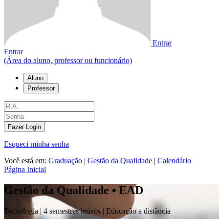
Entrar
Entrar
(Área do aluno, professor ou funcionário)
Aluno
Professor
Fazer Login
Esqueci minha senha
Você está em:
Graduação
|
Gestão da Qualidade
|
Calendário
Página Inicial
Gestão da Qualidade • EAD
Tecnologia |
4 semestres letivos | Educação a distância