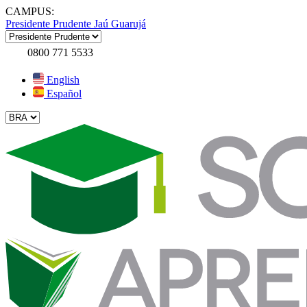
CAMPUS:
Presidente Prudente
Jaú
Guarujá
0800 771 5533
English
Español