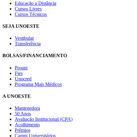
Educação a Distância
Cursos Livres
Cursos Técnicos
SEJA UNOESTE
Vestibular
Transferência
BOLSAS/FINANCIAMENTO
Prouni
Fies
Unocred
Programa Mais Médicos
A UNOESTE
Mantenedora
50 Anos
Avaliação Institucional (CPA)
Acolhimento
Prêmios
Campi Universitários