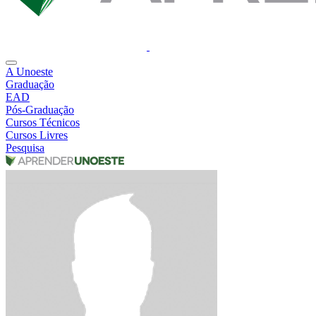
A Unoeste
Graduação
EAD
Pós-Graduação
Cursos Técnicos
Cursos Livres
Pesquisa