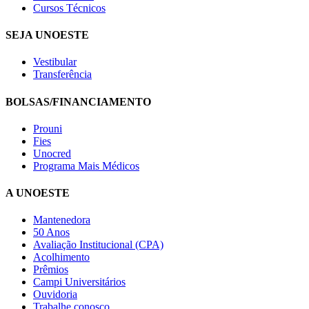
Cursos Técnicos
SEJA UNOESTE
Vestibular
Transferência
BOLSAS/FINANCIAMENTO
Prouni
Fies
Unocred
Programa Mais Médicos
A UNOESTE
Mantenedora
50 Anos
Avaliação Institucional (CPA)
Acolhimento
Prêmios
Campi Universitários
Ouvidoria
Trabalhe conosco