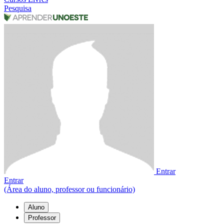
Pesquisa
Entrar
Entrar
(Área do aluno, professor ou funcionário)
Aluno
Professor