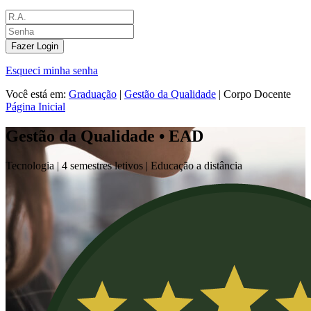
Fazer Login
Esqueci minha senha
Você está em:
Graduação
|
Gestão da Qualidade
|
Corpo Docente
Página Inicial
Gestão da Qualidade • EAD
Tecnologia |
4 semestres letivos | Educação a distância