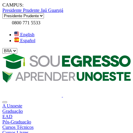
CAMPUS:
Presidente Prudente
Jaú
Guarujá
0800 771 5533
English
Español
A Unoeste
Graduação
EAD
Pós-Graduação
Cursos Técnicos
Cursos Livres