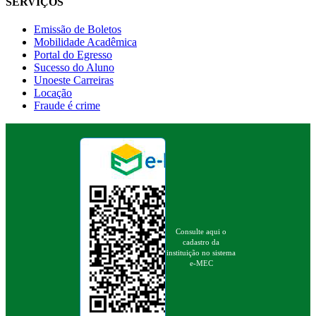
SERVIÇOS
Emissão de Boletos
Mobilidade Acadêmica
Portal do Egresso
Sucesso do Aluno
Unoeste Carreiras
Locação
Fraude é crime
Consulte aqui o
cadastro da
instituição no sistema
e-MEC