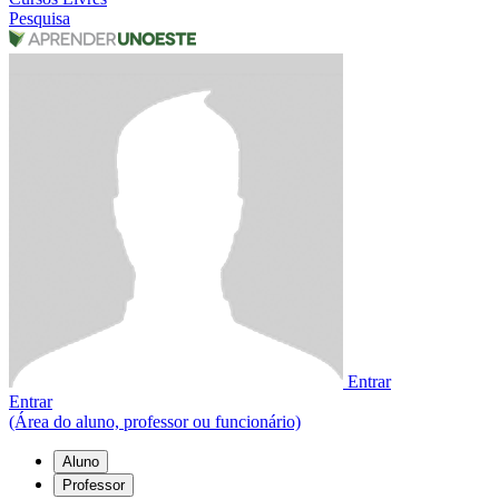
Pesquisa
Entrar
Entrar
(Área do aluno, professor ou funcionário)
Aluno
Professor