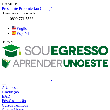
CAMPUS:
Presidente Prudente
Jaú
Guarujá
0800 771 5533
English
Español
A Unoeste
Graduação
EAD
Pós-Graduação
Cursos Técnicos
Cursos Livres