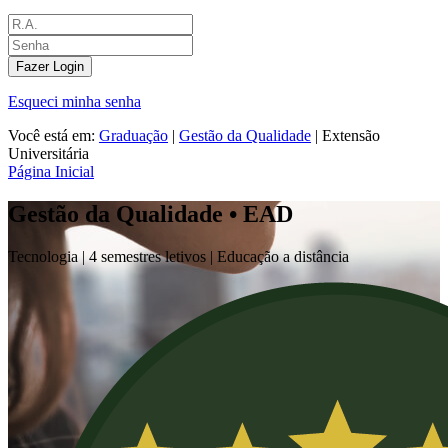
Fazer Login
Esqueci minha senha
Você está em:
Graduação
|
Gestão da Qualidade
|
Extensão
Universitária
Página Inicial
Gestão da Qualidade • EAD
Tecnologia |
4 semestres letivos | Educação a distância