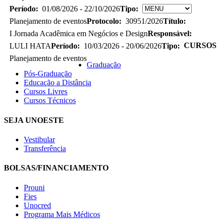
Período:
01/08/2026 - 22/10/2026
Tipo:
Planejamento de eventos
Protocolo:
30951/2026
Título:
I Jornada Acadêmica em Negócios e Design
Responsável:
CURSOS
LULI HATA
Período:
10/03/2026 - 20/06/2026
Tipo:
Planejamento de eventos
Graduação
Pós-Graduação
Educação a Distância
Cursos Livres
Cursos Técnicos
SEJA UNOESTE
Vestibular
Transferência
BOLSAS/FINANCIAMENTO
Prouni
Fies
Unocred
Programa Mais Médicos