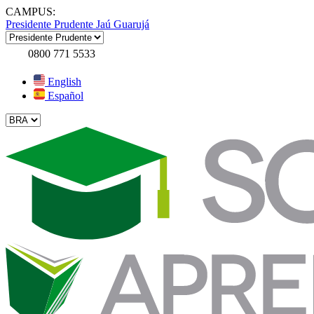
CAMPUS:
Presidente Prudente
Jaú
Guarujá
0800 771 5533
English
Español