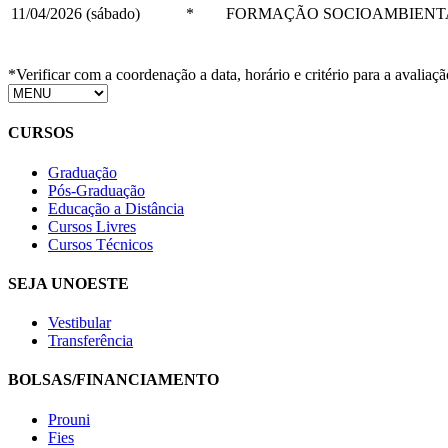
11/04/2026 (sábado)
*
FORMAÇÃO SOCIOAMBIENT
*Verificar com a coordenação a data, horário e critério para a avaliaçã
CURSOS
Graduação
Pós-Graduação
Educação a Distância
Cursos Livres
Cursos Técnicos
SEJA UNOESTE
Vestibular
Transferência
BOLSAS/FINANCIAMENTO
Prouni
Fies