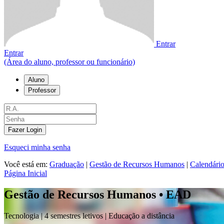
Entrar
Entrar
(Área do aluno, professor ou funcionário)
Aluno
Professor
Fazer Login
Esqueci minha senha
Você está em:
Graduação
|
Gestão de Recursos Humanos
|
Calendári
Página Inicial
Gestão de Recursos Humanos • EAD
Tecnologia |
4 semestres letivos | Educação a distância