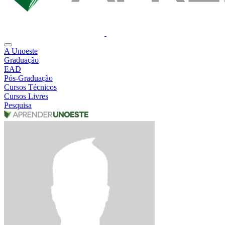
A Unoeste
Graduação
EAD
Pós-Graduação
Cursos Técnicos
Cursos Livres
Pesquisa