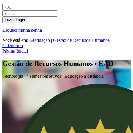
Fazer Login
Esqueci minha senha
Você está em:
Graduação
|
Gestão de Recursos Humanos
|
Calendário
Página Inicial
Gestão de Recursos Humanos • EAD
Tecnologia |
4 semestres letivos | Educação a distância