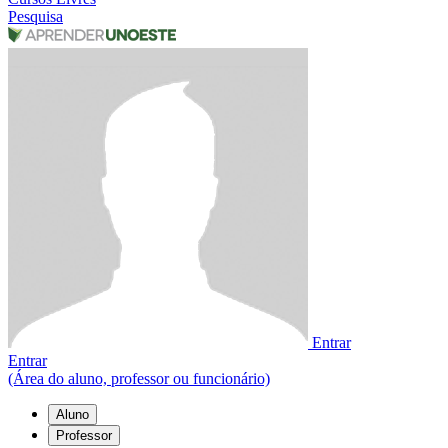
Pesquisa
Entrar
Entrar
(Área do aluno, professor ou funcionário)
Aluno
Professor