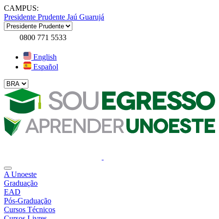
CAMPUS:
Presidente Prudente
Jaú
Guarujá
0800 771 5533
English
Español
A Unoeste
Graduação
EAD
Pós-Graduação
Cursos Técnicos
Cursos Livres