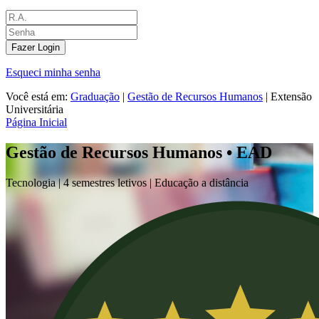
Fazer Login
Esqueci minha senha
Você está em:
Graduação
|
Gestão de Recursos Humanos
|
Extensão
Universitária
Página Inicial
Gestão de Recursos Humanos • EAD
Tecnologia |
4 semestres letivos | Educação a distância