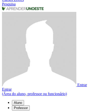
Pesquisa
Entrar
Entrar
(Área do aluno, professor ou funcionário)
Aluno
Professor