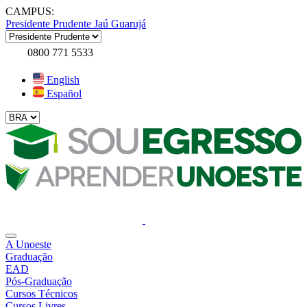
CAMPUS:
Presidente Prudente
Jaú
Guarujá
0800 771 5533
English
Español
A Unoeste
Graduação
EAD
Pós-Graduação
Cursos Técnicos
Cursos Livres