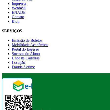
Imprensa
Webmail
ENADE
Contato
Blog
SERVIÇOS
Emissão de Boletos
Mobilidade Acadêmica
Portal do Egresso
Sucesso do Aluno
Unoeste Carreiras
Locação
Fraude é crime