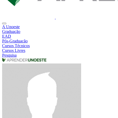
A Unoeste
Graduação
EAD
Pós-Graduação
Cursos Técnicos
Cursos Livres
Pesquisa