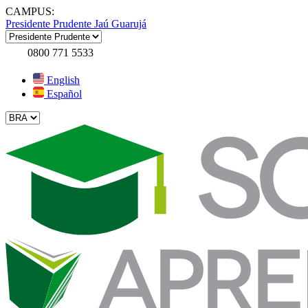
CAMPUS:
Presidente Prudente
Jaú
Guarujá
0800 771 5533
English
Español