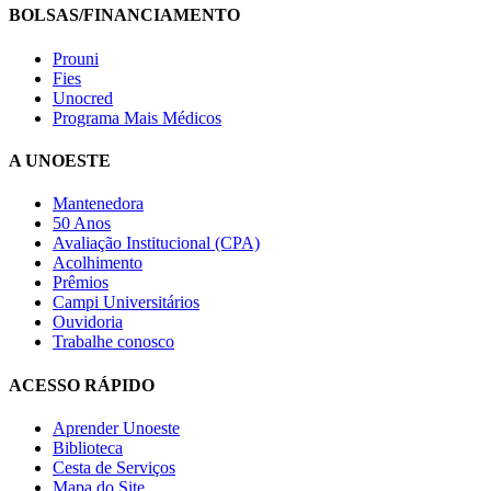
BOLSAS/FINANCIAMENTO
Prouni
Fies
Unocred
Programa Mais Médicos
A UNOESTE
Mantenedora
50 Anos
Avaliação Institucional (CPA)
Acolhimento
Prêmios
Campi Universitários
Ouvidoria
Trabalhe conosco
ACESSO RÁPIDO
Aprender Unoeste
Biblioteca
Cesta de Serviços
Mapa do Site