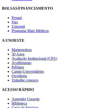
BOLSAS/FINANCIAMENTO
Prouni
Fies
Unocred
Programa Mais Médicos
A UNOESTE
Mantenedora
50 Anos
Avaliação Institucional (CPA)
Acolhimento
Prêmios
Campi Universitários
Ouvidoria
Trabalhe conosco
ACESSO RÁPIDO
Aprender Unoeste
Biblioteca
Cesta de Serviços