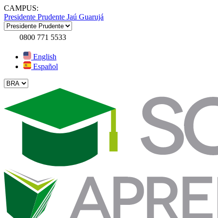
CAMPUS:
Presidente Prudente
Jaú
Guarujá
0800 771 5533
English
Español