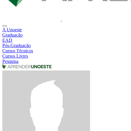
A Unoeste
Graduação
EAD
Pós-Graduação
Cursos Técnicos
Cursos Livres
Pesquisa