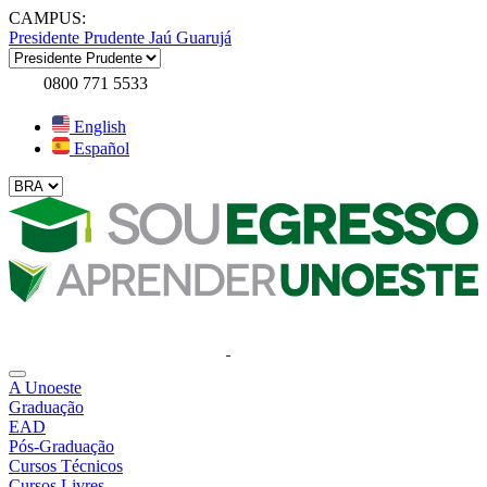
CAMPUS:
Presidente Prudente
Jaú
Guarujá
0800 771 5533
English
Español
A Unoeste
Graduação
EAD
Pós-Graduação
Cursos Técnicos
Cursos Livres