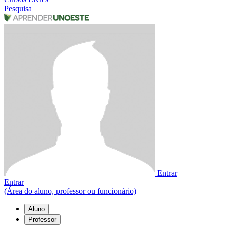
Pesquisa
Entrar
Entrar
(Área do aluno, professor ou funcionário)
Aluno
Professor