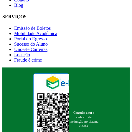
Blog
SERVIÇOS
Emissão de Boletos
Mobilidade Acadêmica
Portal do Egresso
Sucesso do Aluno
Unoeste Carreiras
Locação
Fraude é crime
Consulte aqui o
cadastro da
instituição no sistema
e-MEC