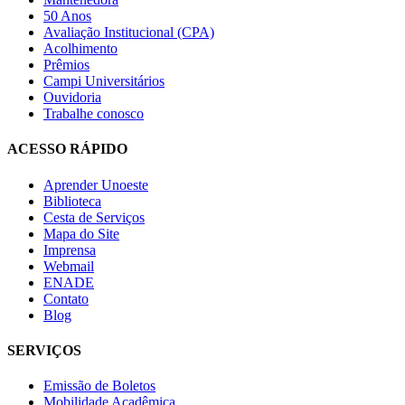
50 Anos
Avaliação Institucional (CPA)
Acolhimento
Prêmios
Campi Universitários
Ouvidoria
Trabalhe conosco
ACESSO RÁPIDO
Aprender Unoeste
Biblioteca
Cesta de Serviços
Mapa do Site
Imprensa
Webmail
ENADE
Contato
Blog
SERVIÇOS
Emissão de Boletos
Mobilidade Acadêmica