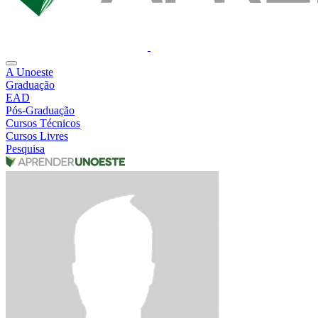
A Unoeste
Graduação
EAD
Pós-Graduação
Cursos Técnicos
Cursos Livres
Pesquisa