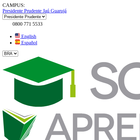
CAMPUS:
Presidente Prudente
Jaú
Guarujá
0800 771 5533
English
Español