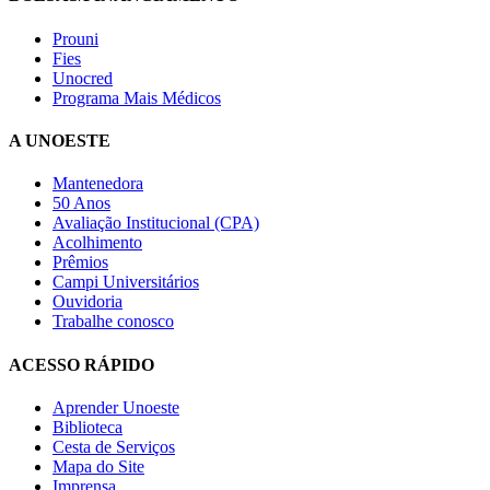
Prouni
Fies
Unocred
Programa Mais Médicos
A UNOESTE
Mantenedora
50 Anos
Avaliação Institucional (CPA)
Acolhimento
Prêmios
Campi Universitários
Ouvidoria
Trabalhe conosco
ACESSO RÁPIDO
Aprender Unoeste
Biblioteca
Cesta de Serviços
Mapa do Site
Imprensa