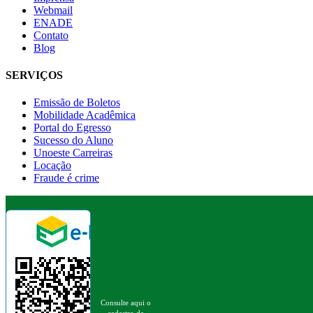
Webmail
ENADE
Contato
Blog
SERVIÇOS
Emissão de Boletos
Mobilidade Acadêmica
Portal do Egresso
Sucesso do Aluno
Unoeste Carreiras
Locação
Fraude é crime
Consulte aqui o