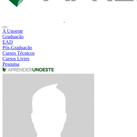
A Unoeste
Graduação
EAD
Pós-Graduação
Cursos Técnicos
Cursos Livres
Pesquisa