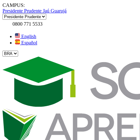
CAMPUS:
Presidente Prudente
Jaú
Guarujá
0800 771 5533
English
Español